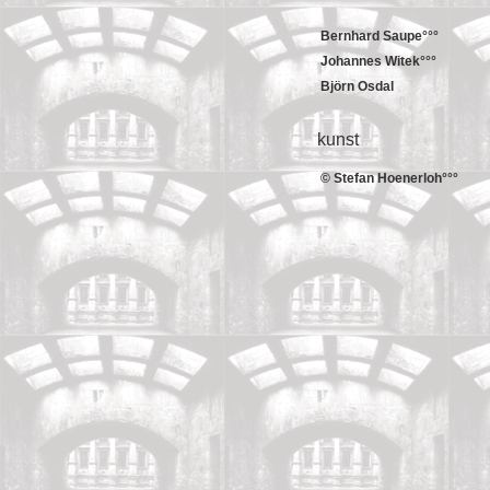
Bernhard Saupe°°°
Johannes Witek°°°
Björn Osdal
kunst
©
Stefan Hoenerloh°°°