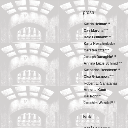
prosa
Katrin Heinau°°°
Cay Marchal°°°
Hele Lehmann°°°
Katja Koschmieder
Carsten Otte°°°
Joseph Danaghie°°°
Annina Luzie Schmid°°°
Katharina Bendixen°°°
Olga Grjasnowa°°°
Robert L. Sanatanas
Annette Kautt
Kai Pohl°°°
Joachim Wendel°°°
lyrik