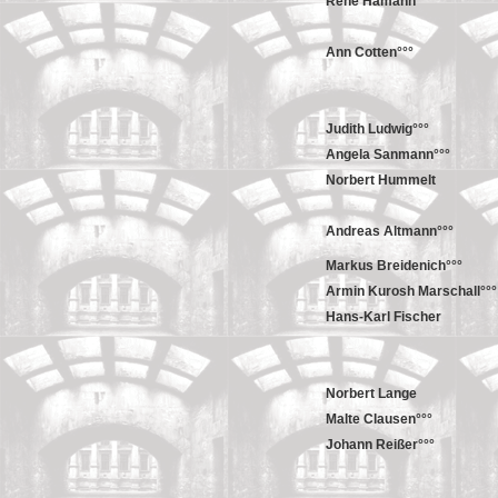
René Hamann°°°
Ann Cotten°°°
Judith Ludwig°°°
Angela Sanmann°°°
Norbert Hummelt
Andreas Altmann°°°
Markus Breidenich°°°
Armin Kurosh Marschall°°°
Hans-Karl Fischer
Norbert Lange
Malte Clausen°°°
Johann Reißer°°°