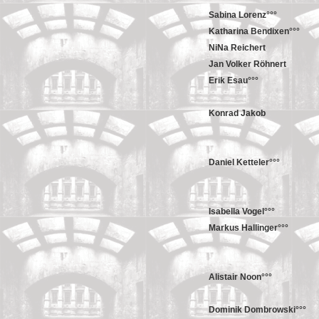
Sabina Lorenz°°°
Katharina Bendixen°°°
NiNa Reichert
Jan Volker Röhnert
Erik Esau°°°
Konrad Jakob
Daniel Ketteler°°°
Isabella Vogel°°°
Markus Hallinger°°°
Alistair Noon°°°
Dominik Dombrowski°°°